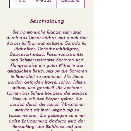
1 Std.
1
Anfrage
Wemding
S
t
d
Beschreibung
Die harmonische Klänge kann man
durch das Gehör hörbar und durch den
Körper fühlbar wahrnehmen. Gerade für
Diabetiker, Gehörbeschädigten,
Demenzerkrankte, Parkinsonerkrankte
und Schmerzerkrankte Senioren sind
Klangschalen ein gutes Mittel in der
alltäglichen Betreuung um die Senioren
in Ihrer Welt zu erreichen. Alle Sinne
werden gefördert hören, sehen, fühlen,
spüren, und geschult. Die Senioren
können bei Schwerhörigkeit die warmen
Töne durch den Körper spüren. Sie
werden durch die feinen Vibrationen
motiviert mit Ihrer Umgebung zu
kommunizieren. Sie gelangen zu einer
tiefen Entspannung dadurch wird der
Herzschlag, der Blutdruck und der