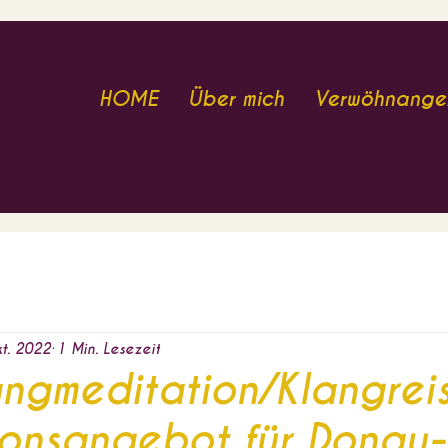
HOME
Über mich
Verwöhnange
t. 2022
1 Min. Lesezeit
angmeditation/Klangrei
ionsangebot für Donau-