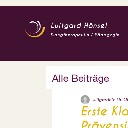
Luitgard Hänsel
Klangtherapeutin / Pädagogin
Alle Beiträge
luitgard85
16. Ok
Erste Kl
Prävens