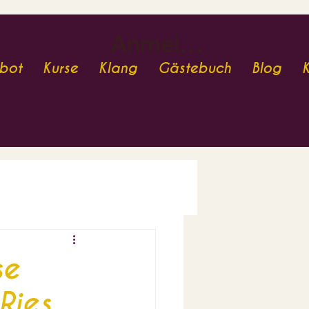
Anmelden
bot
Kurse
Klang
Gästebuch
Blog
se
Ries