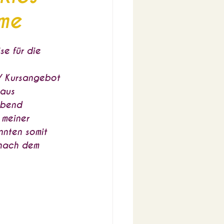
ime
e für die 
/ Kursangebot 
aus 
Abend 
meiner 
nnten somit 
 nach dem 